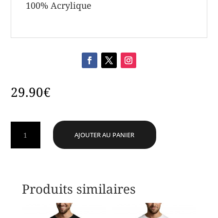
100% Acrylique
29.90
€
quantité
AJOUTER AU PANIER
de
Snapback
Noire
&
Rose
Produits similaires