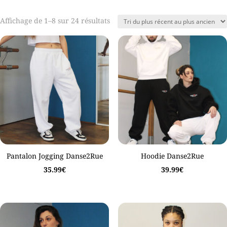
Trié
Affichage de 1–8 sur 24 résultats
du
plus
récent
au
plus
ancien
Pantalon Jogging Danse2Rue
Hoodie Danse2Rue
35.99
€
39.99
€